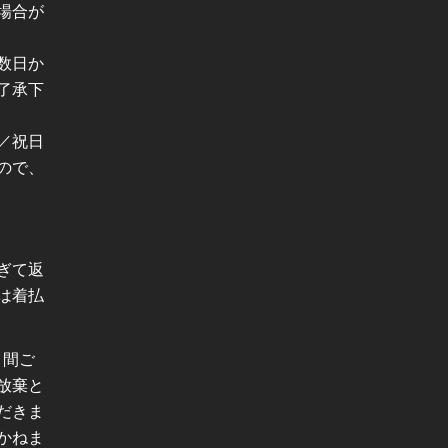
場合が
数日か
了承下
／祝日
ので、
ぎて返
は着払
月間ご
放棄と
だきま
かねま