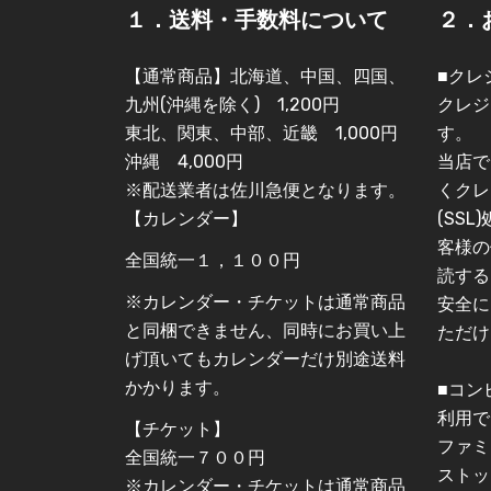
１．送料・手数料について
２．
【通常商品】北海道、中国、四国、
■クレ
九州(沖縄を除く) 1,200円
クレジ
東北、関東、中部、近畿 1,000円
す。
沖縄 4,000円
当店で
※配送業者は佐川急便となります。
くクレ
【カレンダー】
(SS
客様の
全国統一１，１００円
読する
※カレンダー・チケットは通常商品
安全に
と同梱できません、同時にお買い上
ただけ
げ頂いてもカレンダーだけ別途送料
かかります。
■コン
利用で
【チケット】
ファミ
全国統一７００円
ストッ
※カレンダー・チケットは通常商品