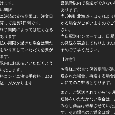
けます。
営業費以内で発送ができない
い期限
あります。
ニ決済の支払期限は、注文日
尚､沖縄･北海道へはそれより
算して最長7日間です。
かる場合がございますのでご
終了期間によっては短くなる
さい。
あります
当店配送センターでは、日曜
払い期限を過ぎた場合は新た
の発送を実施しておりません
をやり直していただく必要が
予めご了承ください。
ます。
【注意】
限内にお支払いいただくよう
お客様ご都合で保管期間が過
いたします。
送された場合、再送する場合
料コンビニ決済手数料：330
いにてのご郵送となります。
込）がかかります
また、ご返送されてから1ヶ
連絡をいただかない場合は、
みなし商品は破棄させていた
す。その場合のご返金は致し