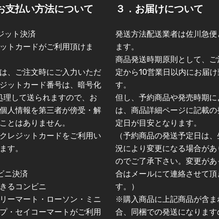
お支払い方法について
３．お届けについて
ジット決済
発送方法配送業者は佐川急便
ットカードがご利用頂けま
ます。
商品発送時期原則として、ご
は、ご注文時にご入力いただ
定から10営業日以内にお届け
ジットカード番号は、暗号化
す。
L)処理して送られますので、お
但し、予約商品や発売時期に
個人情報を第三者が傍受・解
は、商品詳細ページに記載の
ことはありません。
定日が目安となります。
クレジットカードをご利用い
（予約商品の発送予定日は、
ます。
況により変更になる場合があ
のでご了承下さい。変更があ
ビニ決済
合はメールにて連絡させて頂
きるコンビニ
す。）
リーマート・ローソン・ミニ
※購入商品に上記商品が含ま
プ・セイコーマートがご利用
合、同梱での発送になります