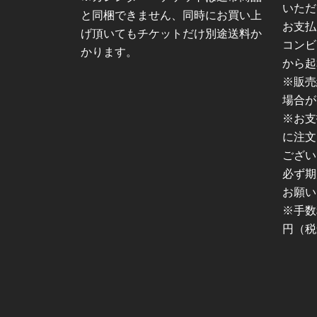
いただ
と同梱できません、同時にお買い上
お支払
げ頂いてもチケットだけ別途送料か
コンビ
かります。
から起
※販売
場合が
※お支
に注文
ござい
必ず期
お願い
※手数
円（税