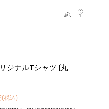
0
せ
リジナルTシャツ (丸
5
円(税込)