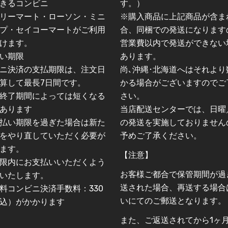
きるコンビニ
す。）
リーマート・ローソン・ミニ
※購入商品に上記商品が含ま
プ・セイコーマートがご利用
合、同梱での発送になります
けます。
営業費以内で発送ができない
い期限
あります。
ニ決済の支払期限は、注文日
尚､沖縄･北海道へはそれより
算して最長7日間です。
かる場合がございますのでご
終了期間によっては短くなる
さい。
あります
当店配送センターでは、日曜
払い期限を過ぎた場合は新た
の発送を実施しておりません
をやり直していただく必要が
予めご了承ください。
ます。
【注意】
限内にお支払いいただくよう
お客様ご都合で保管期間が過
いたします。
送された場合、再送する場合
料コンビニ決済手数料：330
いにてのご郵送となります。
込）がかかります
また、ご返送されてから1ヶ