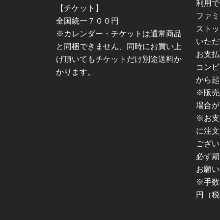
利用で
【チケット】
ファミ
全国統一７００円
ストッ
※カレンダー・チケットは通常商品
いただ
と同梱できません、同時にお買い上
お支払
げ頂いてもチケットだけ別途送料か
コンビ
かります。
から起
※販売
場合が
※お支
に注文
ござい
必ず期
お願い
※手数
円（税