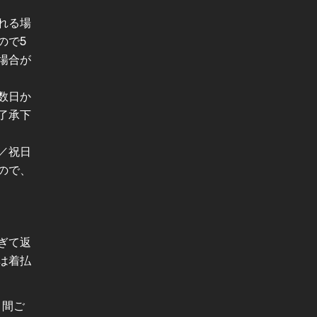
れる場
ので5
場合が
数日か
了承下
／祝日
ので、
ぎて返
は着払
月間ご