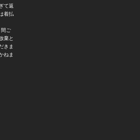
ぎて返
は着払
月間ご
放棄と
だきま
かねま