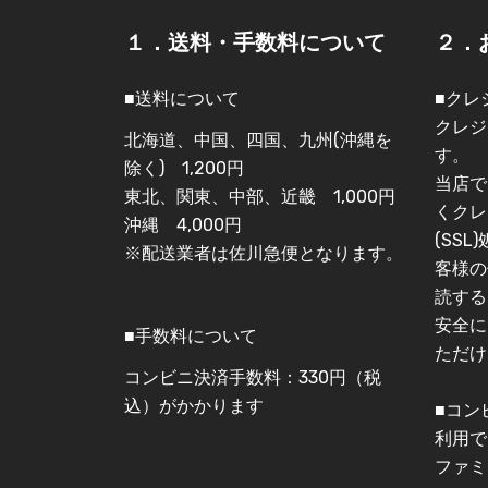
１．送料・手数料について
２．
■送料について
■クレ
クレジ
北海道、中国、四国、九州(沖縄を
す。
除く) 1,200円
当店で
東北、関東、中部、近畿 1,000円
くクレ
沖縄 4,000円
(SS
※配送業者は佐川急便となります。
客様の
読する
安全に
■手数料について
ただけ
コンビニ決済手数料：330円（税
込）がかかります
■コン
利用で
ファミ