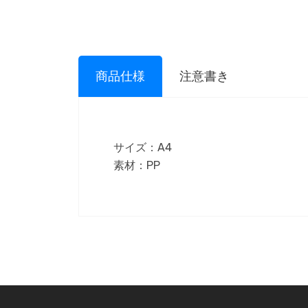
商品仕様
注意書き
サイズ：A4
素材：PP