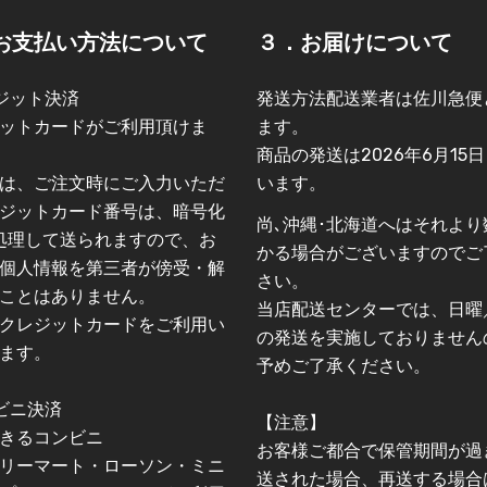
お支払い方法について
３．お届けについて
ジット決済
発送方法配送業者は佐川急便
ットカードがご利用頂けま
ます。
商品の発送は2026年6月15
は、ご注文時にご入力いただ
います。
ジットカード番号は、暗号化
尚､沖縄･北海道へはそれより
L)処理して送られますので、お
かる場合がございますのでご
個人情報を第三者が傍受・解
さい。
ことはありません。
当店配送センターでは、日曜
クレジットカードをご利用い
の発送を実施しておりません
ます。
予めご了承ください。
ビニ決済
【注意】
きるコンビニ
お客様ご都合で保管期間が過
リーマート・ローソン・ミニ
送された場合、再送する場合